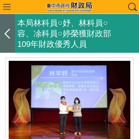
本局林科員○妤、林科員○
容、凃科員○婷榮獲財政部
109年財政優秀人員