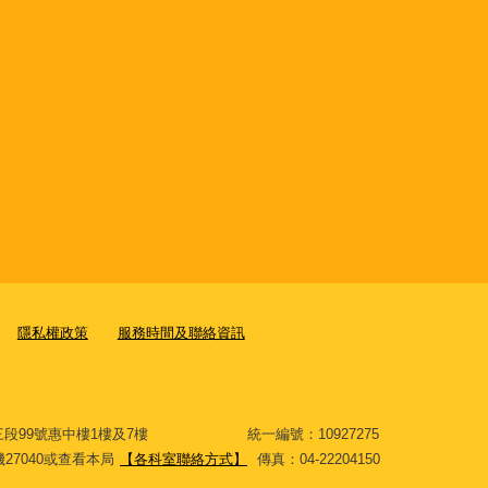
隱私權政策
服務時間及聯絡資訊
大道三段99號惠中樓1樓及7樓 統一編號：10927275
分機27040或查看本局
【各科室聯絡方式】
傳真：04-22204150