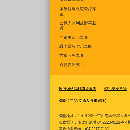
廉政倫理規範登錄專
區
公職人員利益衝突迴
避
性別主流化專區
職場霸凌防治專區
志願服務專區
遊說資訊專區
政府網站資料開放宣告
資訊安全政策
機關位置(含交通及停車資訊)
機關地址：407610臺中市西屯區臺灣
服務電話
：市政府總機(04)2228-9111轉
廉政檢舉專線：(04)2217-7186