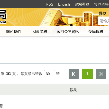
RSS
English
網站導覽
常見問答
促參
關於我們
財政業務
政府公開資訊
便民服務
，第
1/1
頁，
每頁顯示筆數
筆
1
說明
息