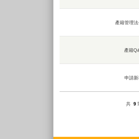
產籍管理法
產籍Q
申請新
共
9