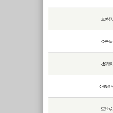
宣傳訊
公告法
機關徵
公聽會
查緝成