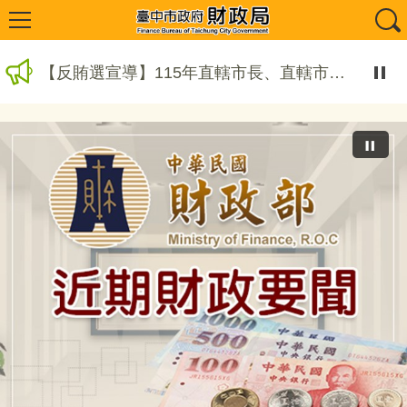
【反賄選宣導】115年直轄市長、直轄市議員、縣(市)長、縣(市)議員選舉反賄選宣導8
【陽光法案宣導】圖利與便民之界線(一)
【資安宣導】安全使用電子信箱
臺中市政府財政局菸酒查獲物倉庫管理作業要點(115年8月7日修正)
115年度7月份臺中市市庫集中支付收辦憑單件數已公布