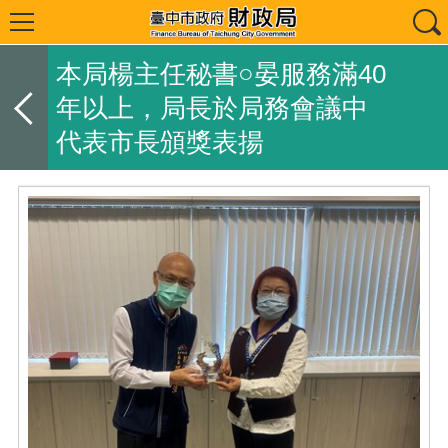
本局楊主任秘書○晏服務滿40
年以上，局長於局務會議中
代表市長頒獎表揚