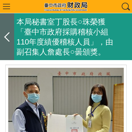
本局秘書室丁股長○珠榮獲
「臺中市政府採購稽核小組
110年度績優稽核人員」，由
副召集人詹處長○曇頒獎。