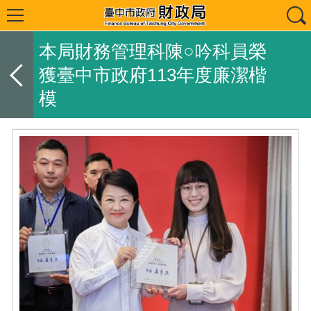
本局財務管理科陳○吟科員榮
獲臺中市政府113年度廉潔楷
模