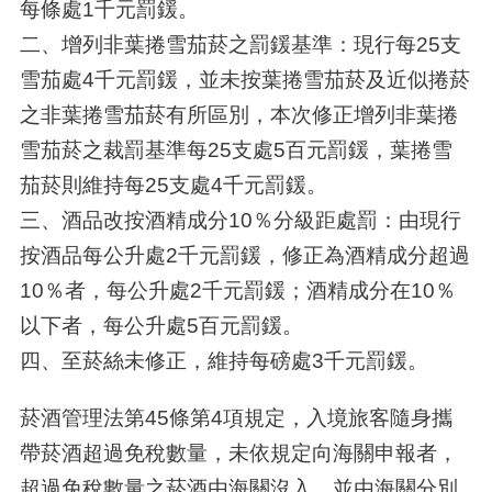
每條處1千元罰鍰。
二、增列非葉捲雪茄菸之罰鍰基準：現行每25支
雪茄處4千元罰鍰，並未按葉捲雪茄菸及近似捲菸
之非葉捲雪茄菸有所區別，本次修正增列非葉捲
雪茄菸之裁罰基準每25支處5百元罰鍰，葉捲雪
茄菸則維持每25支處4千元罰鍰。
三、酒品改按酒精成分10％分級距處罰：由現行
按酒品每公升處2千元罰鍰，修正為酒精成分超過
10％者，每公升處2千元罰鍰；酒精成分在10％
以下者，每公升處5百元罰鍰。
四、至菸絲未修正，維持每磅處3千元罰鍰。
菸酒管理法第45條第4項規定，入境旅客隨身攜
帶菸酒超過免稅數量，未依規定向海關申報者，
超過免稅數量之菸酒由海關沒入，並由海關分別