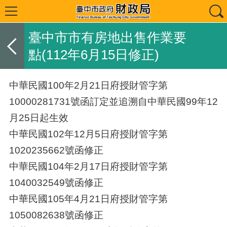
臺中市市有房地出售作業要
點(112年6月15日修正)
中華民國
100
年
2
月
21
日府授財管字第
10000281731
號函訂定並追溯自中華民國
99
年
12
月
25
日起生效
中華民國
102
年
12
月
5
日府授財管字第
1020235662
號函修正
中華民國
104
年
2
月
17
日府授財管字第
1040032549
號函修正
中華民國
105
年
4
月
21
日府授財管字第
1050082638
號函修正