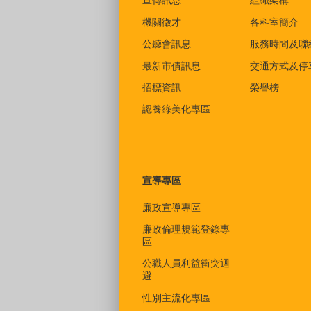
宣傳訊息
組織架構
機關徵才
各科室簡介
公聽會訊息
服務時間及聯
最新市債訊息
交通方式及停
招標資訊
榮譽榜
認養綠美化專區
宣導專區
廉政宣導專區
廉政倫理規範登錄專
區
公職人員利益衝突迴
避
性別主流化專區