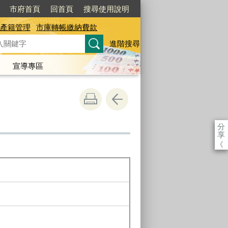
市府首頁
回首頁
搜尋使用說明
產籍管理
市庫轉帳繳納費款
進階搜尋
宣導專區
分
享
《