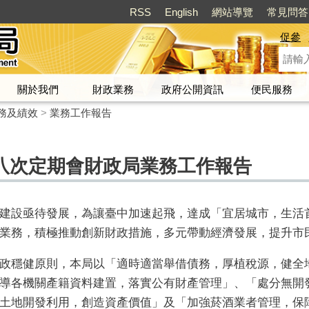
RSS
English
網站導覽
常見問答
促參
關於我們
財政業務
政府公開資訊
便民服務
務及績效
>
業務工作報告
八次定期會財政局業務工作報告
建設亟待發展，為讓臺中加速起飛，達成「宜居城市，生活
業務，積極推動創新財政措施，多元帶動經濟發展，提升市
政穩健原則，本局以「適時適當舉借債務，厚植稅源，健全
導各機關產籍資料建置，落實公有財產管理」、「處分無開
土地開發利用，創造資產價值」及「加強菸酒業者管理，保