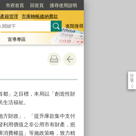
市府首頁
回首頁
搜尋使用說明
產籍管理
市庫轉帳繳納費款
進階搜尋
宣導專區
分
享
《
首都」之目標，本局以「創造性財
民生活福祉。
地方財政」、「提升庫款集中支付
發利用價值之非公用市有財產，挹
障消費權益」等施政策略，致力精