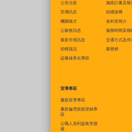
公告法規
施政計畫及報
宣傳訊息
組織架構
機關徵才
各科室簡介
公聽會訊息
服務時間及聯
最新市債訊息
交通方式及停
招標資訊
榮譽榜
認養綠美化專區
宣導專區
廉政宣導專區
廉政倫理規範登錄專
區
公職人員利益衝突迴
避