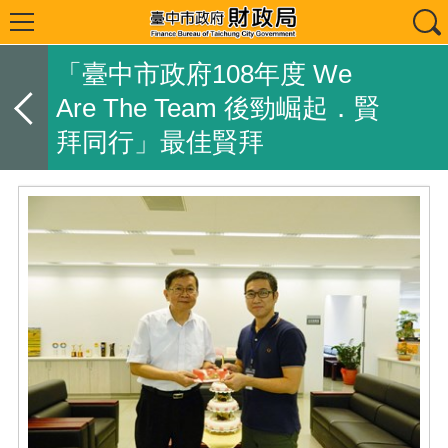
「臺中市政府108年度 We
Are The Team 後勁崛起．賢
拜同行」最佳賢拜