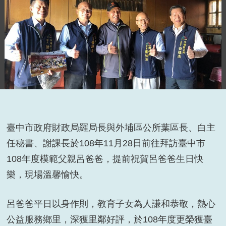
臺中市政府財政局羅局長與外埔區公所葉區長、白主
任秘書、謝課長於108年11月28日前往拜訪臺中市
108年度模範父親呂爸爸，提前祝賀呂爸爸生日快
樂，現場溫馨愉快。
呂爸爸平日以身作則，教育子女為人謙和恭敬，熱心
公益服務鄉里，深獲里鄰好評，於108年度更榮獲臺
臺中市政府財政局羅局長祝賀108年度模範父親呂爸爸