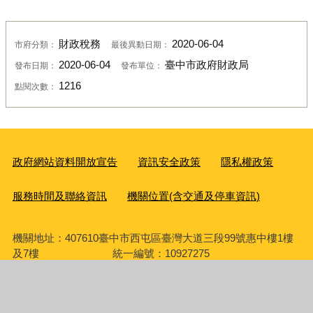
財政稅務
2020-06-04
市府分類：
最後異動日期：
2020-06-04
臺中市政府財政局
發布日期：
發布單位：
1216
點閱次數：
政府網站資料開放宣告
資訊安全政策
隱私權政策
服務時間及聯絡資訊
機關位置(含交通及停車資訊)
機關地址：407610臺中市西屯區臺灣大道三段99號惠中樓1樓
及7樓 統一編號：10927275
服務電話
：市政府總機(04)2228-9111轉分機27040或查看本局
【各科室聯絡方式】
傳真：04-22204150
廉政檢舉專線：(04)2217-7186