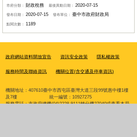
財政稅務
2020-07-15
市府分類：
最後異動日期：
2020-07-15
臺中市政府財政局
發布日期：
發布單位：
1189
點閱次數：
政府網站資料開放宣告
資訊安全政策
隱私權政策
服務時間及聯絡資訊
機關位置(含交通及停車資訊)
機關地址：407610臺中市西屯區臺灣大道三段99號惠中樓1樓
及7樓 統一編號：10927275
服務電話
：市政府總機(04)2228-9111轉分機27040或查看本局
【各科室聯絡方式】
傳真：04-22204150
廉政檢舉專線：(04)2217-7186