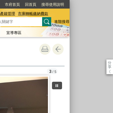
市府首頁
回首頁
搜尋使用說明
產籍管理
市庫轉帳繳納費款
進階搜尋
宣導專區
分
享
《
3
/ 5