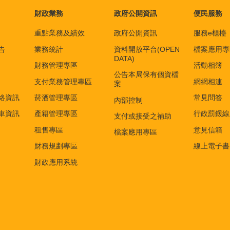
財政業務
政府公開資訊
便民服務
重點業務及績效
政府公開資訊
服務e櫃檯
告
業務統計
資料開放平台(OPEN
檔案應用專
DATA)
財務管理專區
活動相簿
公告本局保有個資檔
支付業務管理專區
網網相連
案
絡資訊
菸酒管理專區
常見問答
內部控制
車資訊
產籍管理專區
行政罰鍰線
支付或接受之補助
租售專區
意見信箱
檔案應用專區
財務規劃專區
線上電子書
財政應用系統