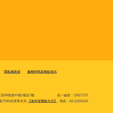
隱私權政策
服務時間及聯絡資訊
大道三段99號惠中樓1樓及7樓 統一編號：10927275
分機27040或查看本局
【各科室聯絡方式】
傳真：04-22204150