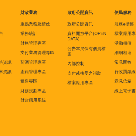
財政業務
政府公開資訊
便民服務
重點業務及績效
政府公開資訊
服務e櫃檯
告
業務統計
資料開放平台(OPEN
檔案應用專
DATA)
財務管理專區
活動相簿
公告本局保有個資檔
支付業務管理專區
網網相連
案
絡資訊
菸酒管理專區
常見問答
內部控制
車資訊
產籍管理專區
行政罰鍰線
支付或接受之補助
租售專區
意見信箱
檔案應用專區
財務規劃專區
線上電子書
財政應用系統