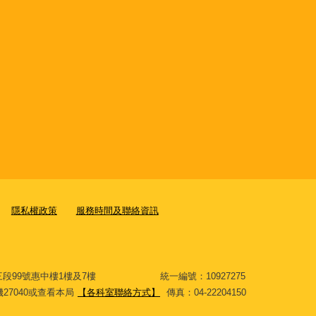
隱私權政策
服務時間及聯絡資訊
大道三段99號惠中樓1樓及7樓 統一編號：10927275
分機27040或查看本局
【各科室聯絡方式】
傳真：04-22204150