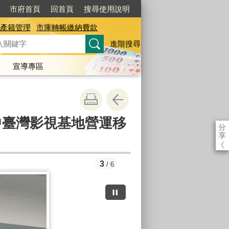
市府首頁
回首頁
搜尋使用說明
產籍管理
市庫轉帳繳納費款
進階搜尋
宣導專區
中臺灣影視基地營運移
分
享
《
3
/ 6