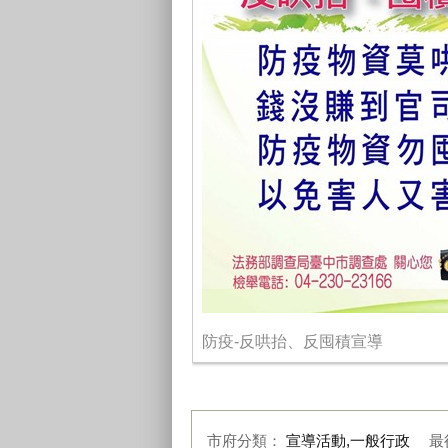
防疫-反哄抬、反囤積宣導
市府分類：
宣導活動,一般行政
最