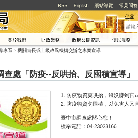
RSS
English
網站導覽
常見問答
促參
關於我們
財政業務
政府公開資訊
便民服務
導專區
>
機關首長或上級政風機構交辦之專案宣導
調查處「防疫--反哄抬、反囤積宣導」
1. 防疫物資莫哄抬，錢沒賺到官
2. 防疫物資勿囤積，以免害人又
臺中市調查處關心您！
檢舉電話：04-23023166