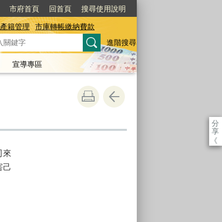
市府首頁
回首頁
搜尋使用說明
產籍管理
市庫轉帳繳納費款
進階搜尋
宣導專區
分
享
《
司來
害己