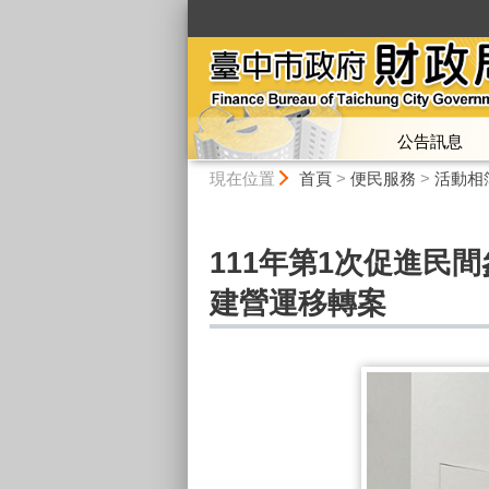
:::
公告訊息
:::
現在位置
首頁
>
便民服務
>
活動相
111年第1次促進
建營運移轉案