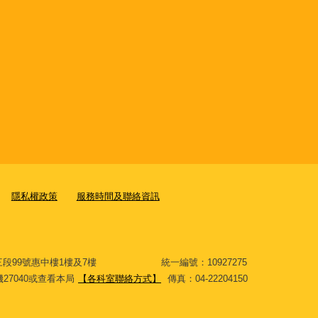
隱私權政策
服務時間及聯絡資訊
大道三段99號惠中樓1樓及7樓 統一編號：10927275
分機27040或查看本局
【各科室聯絡方式】
傳真：04-22204150