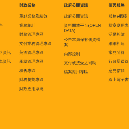
財政業務
政府公開資訊
便民服務
重點業務及績效
政府公開資訊
服務e櫃檯
告
業務統計
資料開放平台(OPEN
檔案應用專
DATA)
財務管理專區
活動相簿
公告本局保有個資檔
支付業務管理專區
網網相連
案
絡資訊
菸酒管理專區
常見問答
內部控制
車資訊
產籍管理專區
行政罰鍰線
支付或接受之補助
租售專區
意見信箱
檔案應用專區
財務規劃專區
線上電子書
財政應用系統