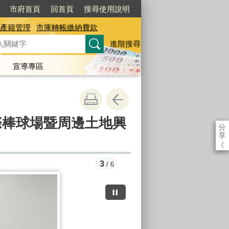
市府首頁
回首頁
搜尋使用說明
產籍管理
市庫轉帳繳納費款
進階搜尋
宣導專區
際棒球場暨周邊土地興
分
享
《
3
/ 6