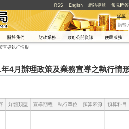
RSS
English
網站導覽
常見問答
促參
關於我們
財政業務
政府公開資訊
便民服務
策宣導執行情形
1年4月辦理政策及業務宣導之執行情
容
媒體類型
宣導期程
執行單位
預算來源
預算科目