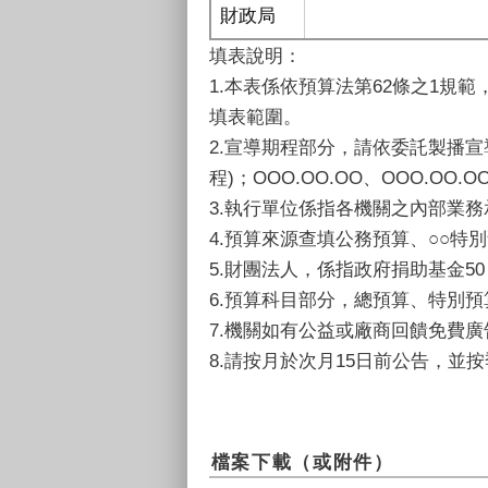
財政局
填表說明：
1.本表係依預算法第62條之1規
填表範圍。
2.宣導期程部分，請依委託製播宣導
程)；OOO.OO.OO、OOO.OO.
3.執行單位係指各機關之內部業
4.預算來源查填公務預算、○○特
5.財團法人，係指政府捐助基金5
6.預算科目部分，總預算、特別預
7.機關如有公益或廠商回饋免費
8.請按月於次月15日前公告，並
檔案下載（或附件）