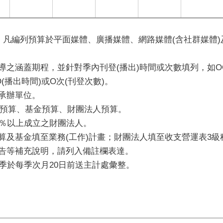
範，凡編列預算於平面媒體、廣播媒體、網路媒體(含社群媒體
之涵蓋期程，並針對季內刊登(播出)時間或次數填列，如OOO.O
OO(播出時間)或O次(刊登次數)。
務承辦單位。
別預算、基金預算、財團法人預算。
0％以上成立之財團法人。
算及基金填至業務(工作)計畫；財團法人填至收支營運表3級科目
廣告等補充說明，請列入備註欄表達。
按季於每季次月20日前送主計處彙整。