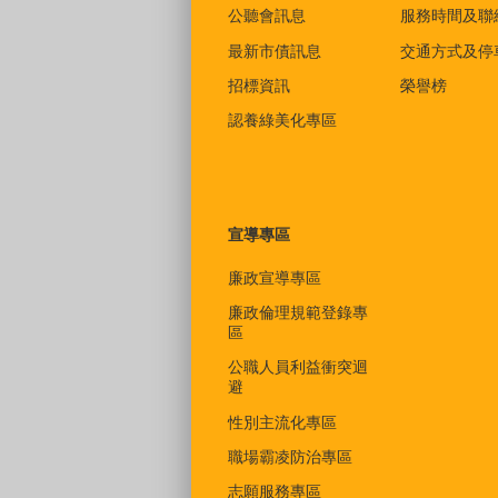
公聽會訊息
服務時間及聯
最新市債訊息
交通方式及停
招標資訊
榮譽榜
認養綠美化專區
宣導專區
廉政宣導專區
廉政倫理規範登錄專
區
公職人員利益衝突迴
避
性別主流化專區
職場霸凌防治專區
志願服務專區