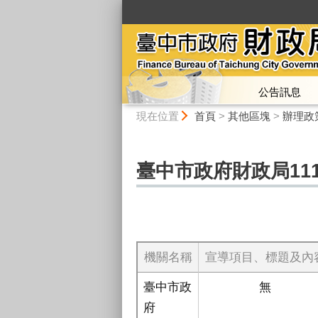
:::
公告訊息
:::
現在位置
首頁
>
其他區塊
>
辦理政
臺中市政府財政局11
機關名稱
宣導項目、標題及內
臺中市政
無
府