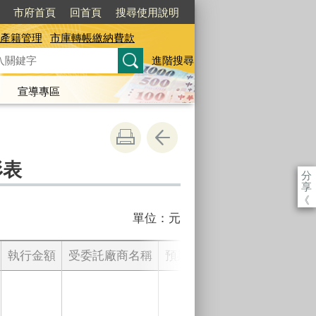
市府首頁
回首頁
搜尋使用說明
產籍管理
市庫轉帳繳納費款
進階搜尋
宣導專區
形表
分
享
《
單位：元
執行金額
受委託廠商名稱
預期效益
刊登或託播對象