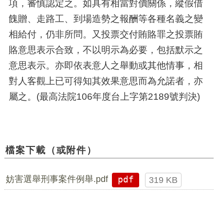
項，審慎認定之。如具有相當對價關係，縱假借
餽贈、走路工、到場造勢之報酬等各種名義之變
相給付，仍非所問。又投票交付賄賂罪之投票賄
賂意思表示合致，不以明示為必要，包括默示之
意思表示。亦即依表意人之舉動或其他情事，相
對人客觀上已可得知其效果意思而為允諾者，亦
屬之。(最高法院106年度台上字第2189號判決)
檔案下載（或附件）
妨害選舉刑事案件例舉.pdf
pdf
319 KB