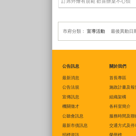
訂席外燴有規範 歡喜辦桌不心煩
市府分類：
宣導活動
最後異動日
:::
公告訊息
關於我們
最新消息
首長專區
公告法規
施政計畫及報
宣傳訊息
組織架構
機關徵才
各科室簡介
公聽會訊息
服務時間及聯
最新市債訊息
交通方式及停
招標資訊
榮譽榜