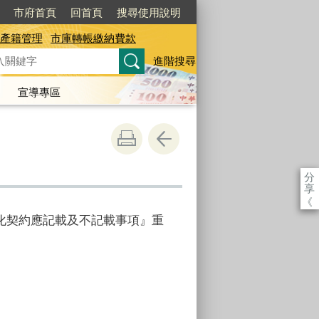
市府首頁
回首頁
搜尋使用說明
產籍管理
市庫轉帳繳納費款
進階搜尋
宣導專區
分
享
《
化契約應記載及不記載事項』重