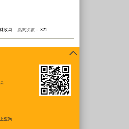
財政局
點閱次數：
821
區
上查詢