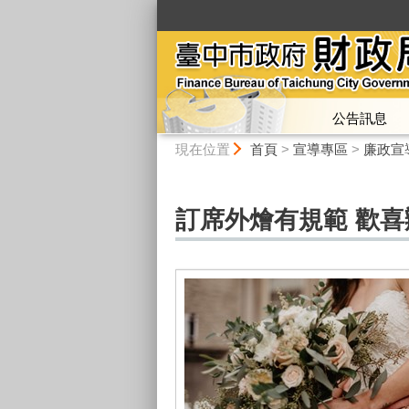
:::
公告訊息
:::
現在位置
首頁
>
宣導專區
>
廉政宣
訂席外燴有規範 歡