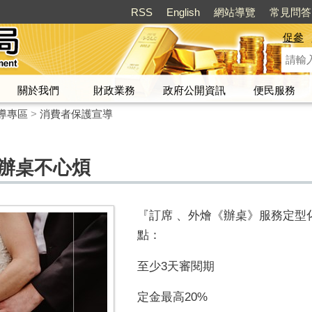
RSS
English
網站導覽
常見問答
促參
關於我們
財政業務
政府公開資訊
便民服務
導專區
>
消費者保護宣導
喜辦桌不心煩
『訂席 、外燴《辦桌》服務定型
點：
至少
3
天審閱期
定金最高
20%