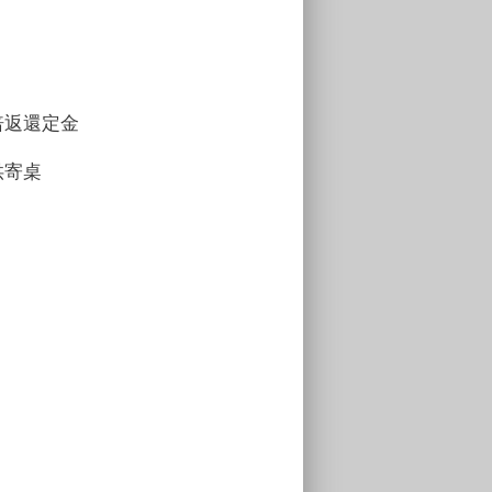
倍返還定金
供寄桌