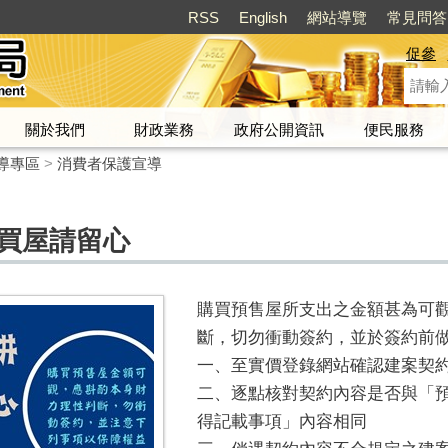
RSS
English
網站導覽
常見問答
促參
關於我們
財政業務
政府公開資訊
便民服務
導專區
>
消費者保護宣導
約買屋請留心
購買預售屋所支出之金額甚為可
斷，切勿衝動簽約，並於簽約前
一、至實價登錄網站確認建案契
二、逐點核對契約內容是否與「
得記載事項」內容相同