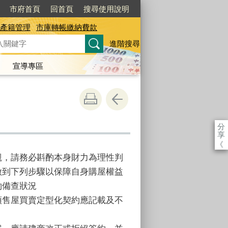
市府首頁
回首頁
搜尋使用說明
產籍管理
市庫轉帳繳納費款
進階搜尋
宣導專區
分
享
《
觀，請務必斟酌本身財力為理性判
做到下列步驟以保障自身購屋權益
約備查狀況
預售屋買賣定型化契約應記載及不