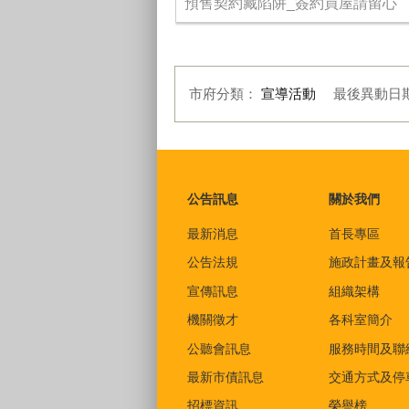
預售契約藏陷阱_簽約買屋請留心
市府分類：
宣導活動
最後異動日
:::
公告訊息
關於我們
最新消息
首長專區
公告法規
施政計畫及報
宣傳訊息
組織架構
機關徵才
各科室簡介
公聽會訊息
服務時間及聯
最新市債訊息
交通方式及停
招標資訊
榮譽榜