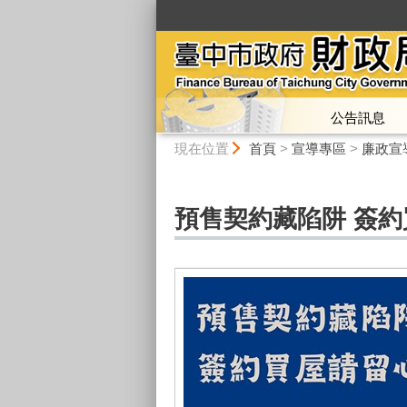
:::
公告訊息
:::
現在位置
首頁
>
宣導專區
>
廉政宣
預售契約藏陷阱 簽