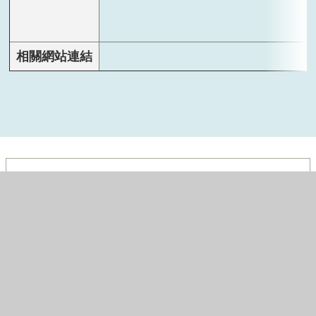
相關網站連結
經濟發展,財政稅務,公共建設
市府分類：
2026-05-28
2023-09-11
最後異動日期：
發布日期：
臺中市政府財政局
1269
發布單位：
點閱次數：
政府網站資料開放宣告
資訊安全政策
隱私權政策