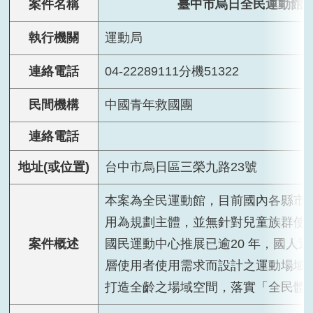
案件名稱
臺中市烏日全民運動館投
執行機關
運動局
連絡電話
04-22289111分機51322
民間機構
中國青年救國團
連絡電話
地址(或位置)
台中市烏日區三榮九路
23
號
本案為全民運動館，目前國內各縣市
用為規劃主體，並無針對兒童族群使
案件概述
國民運動中心推展已逾
20
年，國人運
層使用者使用需求而設計之運動場域
打造全齡之場域空間，落實「全民體