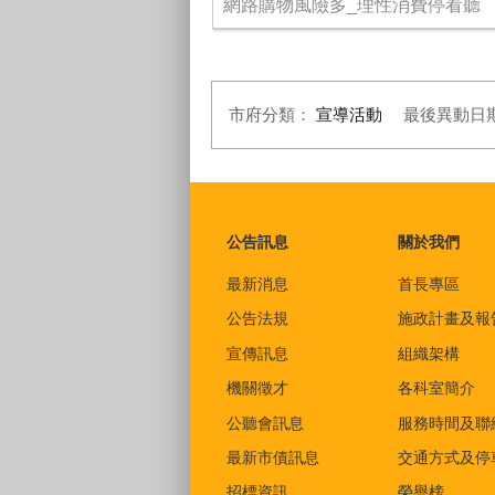
網路購物風險多_理性消費停看聽
市府分類：
宣導活動
最後異動日
:::
公告訊息
關於我們
最新消息
首長專區
公告法規
施政計畫及報
宣傳訊息
組織架構
機關徵才
各科室簡介
公聽會訊息
服務時間及聯
最新市債訊息
交通方式及停
招標資訊
榮譽榜