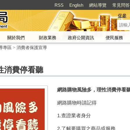
RSS
English
網站導覽
常見問答
促參
關於我們
財政業務
政府公開資訊
便民服務
導專區
>
消費者保護宣導
性消費停看聽
網路購物風險多，理性消費停看
網路購物時請記得
1.查證業者身分
2.了解要購買之商品或服務