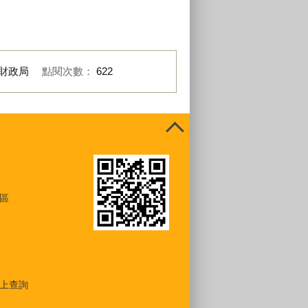
財政局
點閱次數：
622
區
上查詢