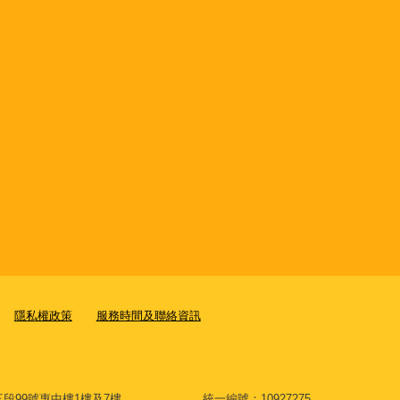
隱私權政策
服務時間及聯絡資訊
大道三段99號惠中樓1樓及7樓 統一編號：10927275