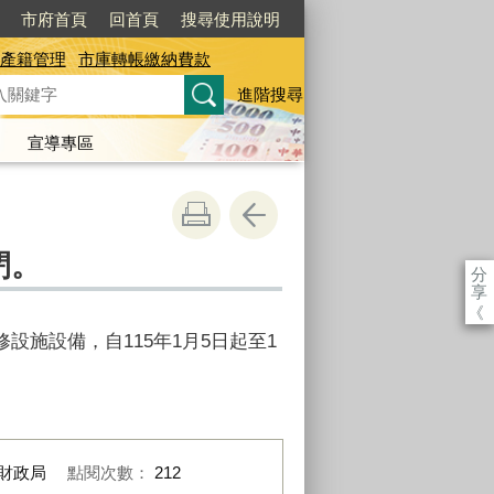
市府首頁
回首頁
搜尋使用說明
產籍管理
市庫轉帳繳納費款
進階搜尋
宣導專區
閉。
分
享
《
施設備，自115年1月5日起至1
財政局
點閱次數：
212