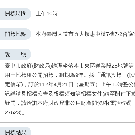
開標時間
上午10時
開標地點
本府臺灣大道市政大樓惠中樓7樓7-2會議
說 明
臺中市政府
(
財政局
)
辦理坐落本市東區樂業段
28
地號等
用土地標租公開招標，租期為
9
年。採「通訊投標」
(
以
定信箱
)
，訂於
112
年
4
月
21
日（星期五）上午
10
時整公
訊詳請見招標公告及投標須知等招標文件
(
請至附件下
疑問，請洽詢本府財政局非公用財產開發科
(
電話號碼
27623)
。
開標結果