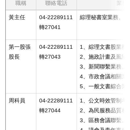
職稱
聯絡電話
業務
黃主任
04-22289111
綜理秘書室業務。
轉27041
第一股張
04-22289111
1、綜理文書股業務
股長
轉27043
2、施政計畫及風險
3、新聞聯繫業務。
4、市政會議相關業
5、一般文書綜合業
周科員
04-22289111
1、公文時效管制考
轉27044
2、為民服務品質相
3、區務會議聯繫。