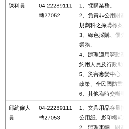
陳科員
04-22289111
1、採購業務。
轉27052
2、負責非公用財產
規劃科之採購標案及
3、綠色採購、優先
業務。
4、辦理適用勞動基
約用人員及行政助理
5、災害應變中心、
政策、全民國防業務
6、其他臨時交辦事
邱約僱人
04-22289111
1、文具用品存量控
員
轉27053
公用紙、影印機耗材
2、辦理車輛、財產