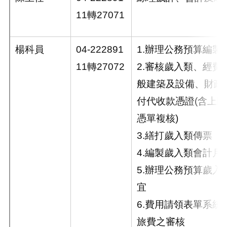
11轉27071
楊科員
04-222891
1.辦理公務預算編製
11轉27072
2.審核歲入類、經費
般建築及設備、財政
付代收款憑證(含上
憑單複核)
3.繕打歲入類傳票
4.編製歲入類會計月
5.辦理公務預算歲入
宜
6.費用請領表單系統
旅費之審核