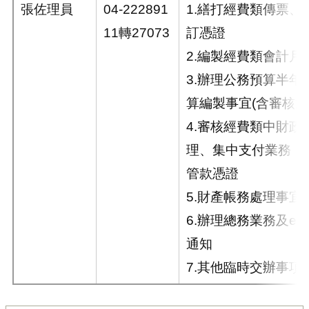
張佐理員
04-222891
1.繕打經費類傳票、
11轉27073
訂憑證
2.編製經費類會計月
3.辦理公務預算半年
算編製事宜(含審核通
4.審核經費類中財政
理、集中支付業務，
管款憑證
5.財產帳務處理事宜
6.辦理總務業務及e-
通知
7.其他臨時交辦事項