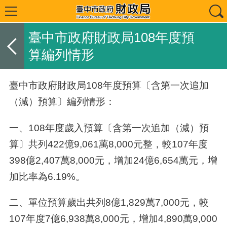
臺中市政府財政局108年度預
算編列情形
臺中市政府財政局
108
年度預算〔含第一次追加
（減）預算〕編列情形：
一、108年度歲入預算〔含第一次追加（減）預
算〕共列
422
億
9,061
萬
8,000
元整，較
107
年度
398
億
2,407
萬
8,000
元，增加
24
億
6,654
萬元，增
加比率為
6.19%
。
二、單位預算歲出共列
8
億
1,829
萬
7
,000元，較
107
年度7億
6,938
萬
8
,000元，增加
4,890
萬
9,000