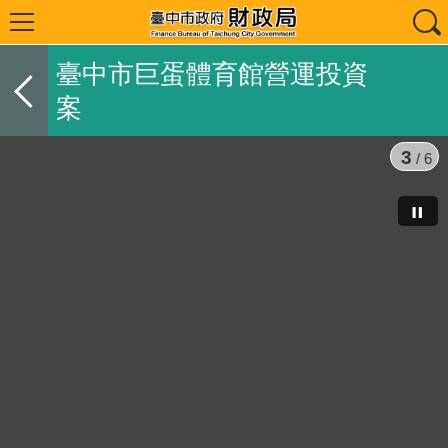
臺中市巨蛋體育館營運投資
案
3
/ 6