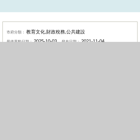
教育文化,財政稅務,公共建設
市府分類：
2025-10-03
2021-11-04
最後異動日期：
發布日期：
臺中市政府財政局
1528
發布單位：
點閱次數：
政府網站資料開放宣告
資訊安全政策
隱私權政策
服務時間及聯絡資訊
機關位置(含交通及停車資訊)
機關地址：407610臺中市西屯區臺灣大道三段99號惠中樓1樓
及7樓 統一編號：10927275
服務電話
：市政府總機(04)2228-9111轉分機27040或查看本局