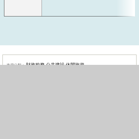
財政稅務,公共建設,休閒旅遊
市府分類：
2025-10-03
2023-05-01
最後異動日期：
發布日期：
臺中市政府財政局
4418
發布單位：
點閱次數：
政府網站資料開放宣告
資訊安全政策
隱私權政策
服務時間及聯絡資訊
機關位置(含交通及停車資訊)