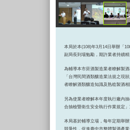
本局於本(108)年3月14日舉
副局長到場勉勵，期許業者持續精
為輔導本市菸酒製造業者瞭解製酒
「台灣民間酒類釀造業法規之現狀
者瞭解酒類釀造知識及熟稔製酒相
另為使業者瞭解本年度執行廠內抽
合抽檢暨衛生安全執行作業規定」
本局基於輔導立場，每年定期舉辦
競爭性，促進臺中市整體製酒產業