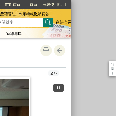
市府首頁
回首頁
搜尋使用說明
產籍管理
市庫轉帳繳納費款
進階搜尋
宣導專區
分
享
《
3
/ 4