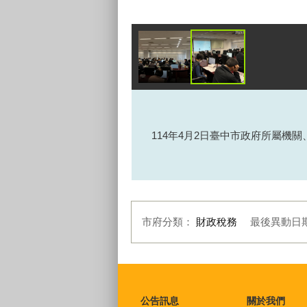
114年
4
月
2
日臺中市政府所屬機關
市府分類：
財政稅務
最後異動日
:::
公告訊息
關於我們