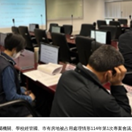
屬機關、學校經管國、市有房地被占用處理情形114年第1次專案會議之