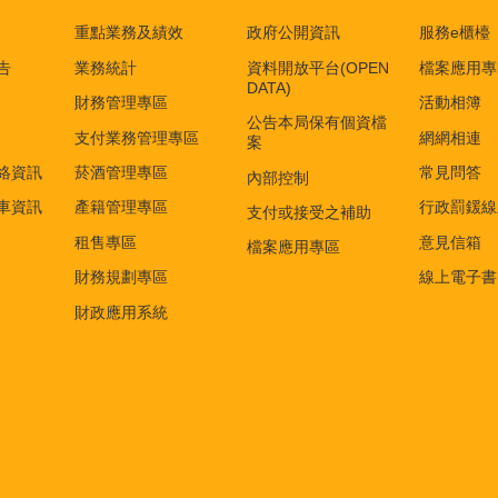
重點業務及績效
政府公開資訊
服務e櫃檯
告
業務統計
資料開放平台(OPEN
檔案應用專
DATA)
財務管理專區
活動相簿
公告本局保有個資檔
支付業務管理專區
網網相連
案
絡資訊
菸酒管理專區
常見問答
內部控制
車資訊
產籍管理專區
行政罰鍰線
支付或接受之補助
租售專區
意見信箱
檔案應用專區
財務規劃專區
線上電子書
財政應用系統