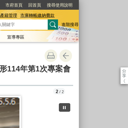
市府首頁
回首頁
搜尋使用說明
產籍管理
市庫轉帳繳納費款
進階搜尋
宣導專區
114年第1次專案會
分
享
《
2
/ 2