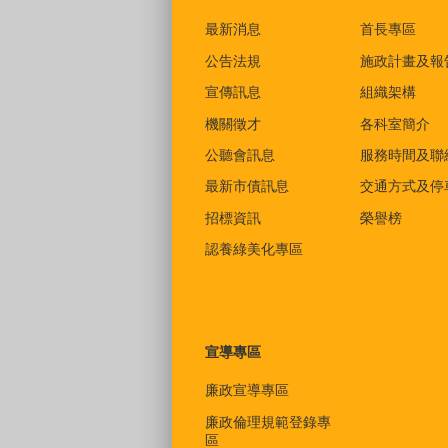
最新消息
首長專區
公告法規
施政計畫及報
宣傳訊息
組織架構
機關徵才
各科室簡介
公聽會訊息
服務時間及聯
最新市債訊息
交通方式及停
招標資訊
榮譽榜
認養綠美化專區
宣導專區
廉政宣導專區
廉政倫理規範登錄專
區