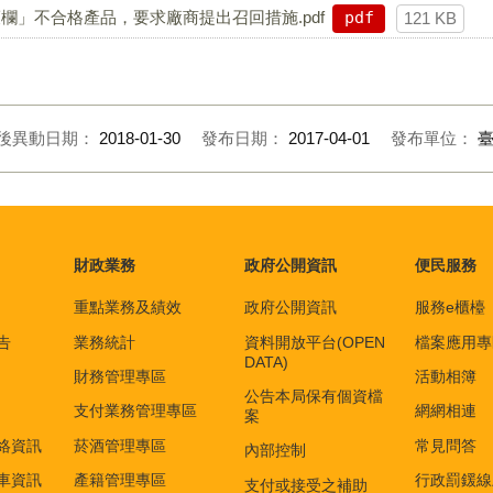
」不合格產品，要求廠商提出召回措施.pdf
pdf
121 KB
後異動日期：
2018-01-30
發布日期：
2017-04-01
發布單位：
財政業務
政府公開資訊
便民服務
重點業務及績效
政府公開資訊
服務e櫃檯
告
業務統計
資料開放平台(OPEN
檔案應用專
DATA)
財務管理專區
活動相簿
公告本局保有個資檔
支付業務管理專區
網網相連
案
絡資訊
菸酒管理專區
常見問答
內部控制
車資訊
產籍管理專區
行政罰鍰線
支付或接受之補助