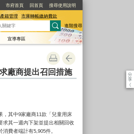
市府首頁
回首頁
搜尋使用說明
產籍管理
市庫轉帳繳納費款
進階搜尋
宣導專區
求廠商提出召回措施
分
享
《
結果，其中9家廠商11款「兒童用床
要求其一週內下架並提出相關回收
費者端計有5,905件。