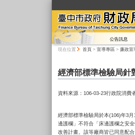
:::
公告訊息
:::
現在位置
首頁
>
宣導專區
>
廉政宣
經濟部標準檢驗局針
資料來源：106-03-23行政院消
經濟部標準檢驗局於本(106)年3
邊護欄」不符合「床邊護欄之安全
改善計畫。該等廠商皆已同意配合