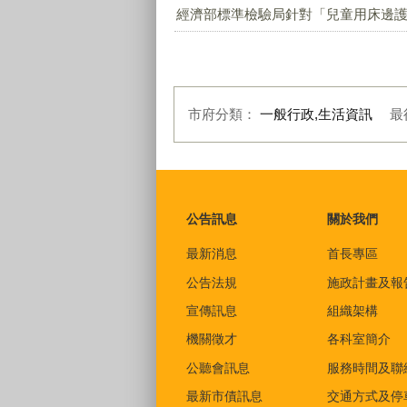
經濟部標準檢驗局針對「兒童用床邊護欄
市府分類：
一般行政,生活資訊
最
:::
公告訊息
關於我們
最新消息
首長專區
公告法規
施政計畫及報
宣傳訊息
組織架構
機關徵才
各科室簡介
公聽會訊息
服務時間及聯
最新市債訊息
交通方式及停