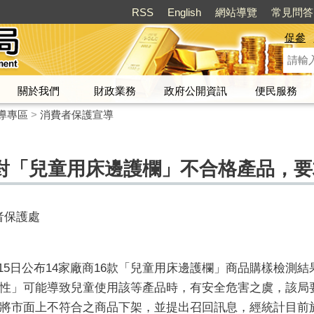
RSS
English
網站導覽
常見問答
促參
關於我們
財政業務
政府公開資訊
便民服務
導專區
>
消費者保護宣導
對「兒童用床邊護欄」不合格產品，要
費者保護處
月15日公布14家廠商16款「兒童用床邊護欄」商品購樣檢測
性」可能導致兒童使用該等產品時，有安全危害之虞，該局
將市面上不符合之商品下架，並提出召回訊息，經統計目前於消