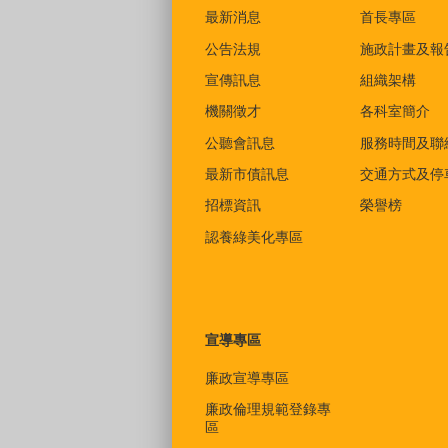
最新消息
首長專區
公告法規
施政計畫及報
宣傳訊息
組織架構
機關徵才
各科室簡介
公聽會訊息
服務時間及聯
最新市債訊息
交通方式及停
招標資訊
榮譽榜
認養綠美化專區
宣導專區
廉政宣導專區
廉政倫理規範登錄專
區