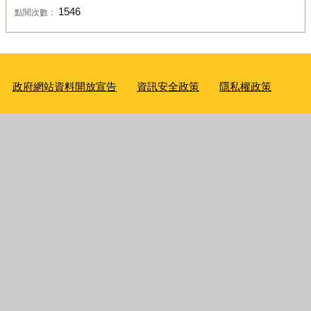
1546
點閱次數：
政府網站資料開放宣告
資訊安全政策
隱私權政策
服務時間及聯絡資訊
機關位置(含交通及停車資訊)
機關地址：407610臺中市西屯區臺灣大道三段99號惠中樓1樓
及7樓 統一編號：10927275
服務電話
：市政府總機(04)2228-9111轉分機27040或查看本局
【各科室聯絡方式】
傳真：04-22204150
廉政檢舉專線：(04)2217-7186
辦公時間：8:00-17:00，中午休息時間：12:00-13:00，彈性上
下班時間：8:00-8:30、17:00-17:30
請使用IE第10版以上、Chrome、FireFox、Edge、Safari瀏覽