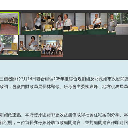
三個機關於7月14日聯合辦理105年度綜合規劃組及財政組市政顧問
致詞，會議由財政局局長林顯傾、研考會主委柳嘉峰、地方稅務局局
期施政重點、本府豐原區藉都更效益無償取得社會住宅案例分享、本
解說明，三位首長亦仔細聆聽市政顧問建言，並對顧問建言作即時回