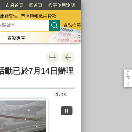
市府首頁
回首頁
搜尋使用說明
產籍管理
市庫轉帳繳納費款
進階搜尋
宣導專區
動已於7月14日辦理
分
享
《
5
/ 18