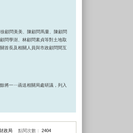
、徐顧問美美、陳顧問馬量、陳顧問
顧問學澍、林顧問素貞等對土地取
關首長及相關人員與市政顧問間互
餘將一ㄧ函送相關局處研議，列入
財政局
點閱次數：
2404