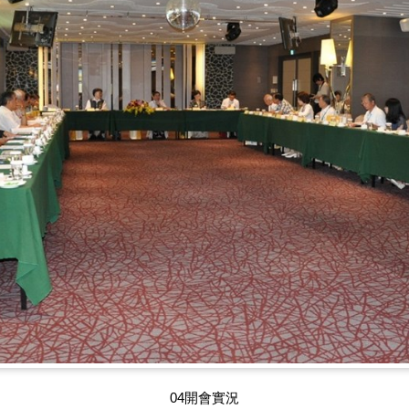
05王顧問炎明、林顧問仁德