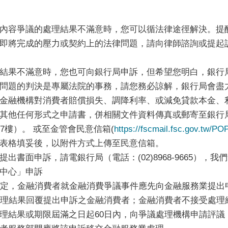
容爭議的處理結果不滿意時，您可以循法律途徑解決。提
即將完成的壓力或契約上的法律問題，請向律師諮詢或提起
果不滿意時，您也可向銀行局申訴，但希望您明白，銀行
問題的判決是專屬法院的事務，請您務必諒解，銀行局會盡
金融機構對消費者賠償損失、調降利率、或減免貸款本金、
何形式之申請書，併相關文件資料傳真或郵寄至銀行局（傳真號
7樓）。 或至金管會民意信箱(
https://fscmail.fsc.gov.tw/PO
表格填妥後，以附件方式上傳至民意信箱。
面申訴，請電銀行局（電話：(02)8968-9665），我
中心」申訴
定，金融消費者就金融消費爭議事件應先向金融服務業提出
處理結果回覆提出申訴之金融消費者；金融消費者不接受處理
理結果或期限屆滿之日起60日內，向爭議處理機構申請評議