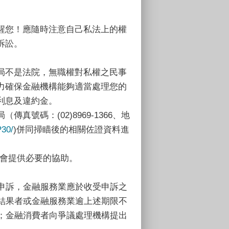
醒您！應隨時注意自己私法上的權
訴訟。
局不是法院，無職權對私權之民事
力確保金融機構能夠適當處理您的
利息及違約金。
碼：(02)8969-1366、地
P30/
)併同掃瞄後的相關佐證資料進
們會提供必要的協助。
申訴，金融服務業應於收受申訴之
結果者或金融服務業逾上述期限不
；金融消費者向爭議處理機構提出