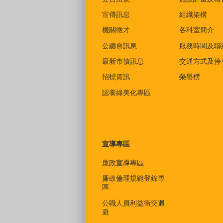
宣傳訊息
組織架構
機關徵才
各科室簡介
公聽會訊息
服務時間及聯
最新市債訊息
交通方式及停
招標資訊
榮譽榜
認養綠美化專區
宣導專區
廉政宣導專區
廉政倫理規範登錄專
區
公職人員利益衝突迴
避