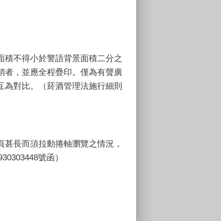
面積不得小於警語背景面積二分之
銷者，並應全程疊印。僅為有聲廣
互為對比。（菸酒管理法施行細則
頁甚長而須拉動捲軸瀏覽之情況，
303448號函）