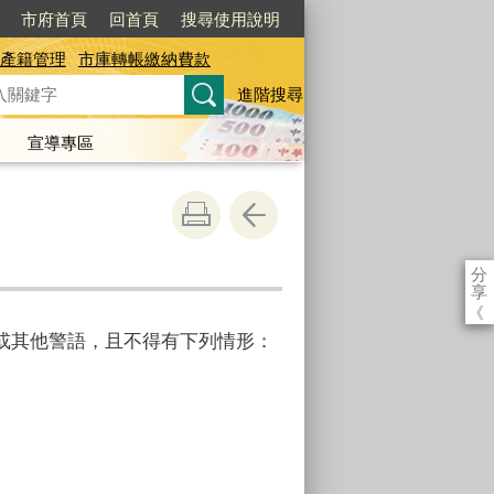
市府首頁
回首頁
搜尋使用說明
產籍管理
市庫轉帳繳納費款
進階搜尋
宣導專區
分
享
《
或其他警語，且不得有下列情形：