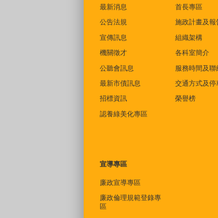
最新消息
首長專區
公告法規
施政計畫及報
宣傳訊息
組織架構
機關徵才
各科室簡介
公聽會訊息
服務時間及聯
最新市債訊息
交通方式及停
招標資訊
榮譽榜
認養綠美化專區
宣導專區
廉政宣導專區
廉政倫理規範登錄專
區