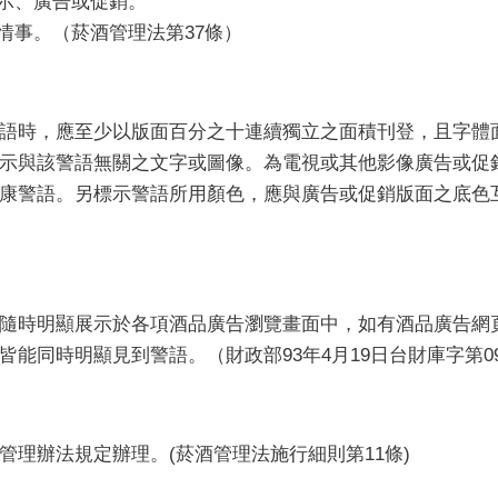
標示、廣告或促銷。
情事。（菸酒管理法第37條）
語時，應至少以版面百分之十連續獨立之面積刊登，且字體
示與該警語無關之文字或圖像。為電視或其他影像廣告或促
康警語。另標示警語所用顏色，應與廣告或促銷版面之底色
隨時明顯展示於各項酒品廣告瀏覽畫面中，如有酒品廣告網
同時明顯見到警語。（財政部93年4月19日台財庫字第0930
管理辦法規定辦理。(菸酒管理法施行細則第11條)