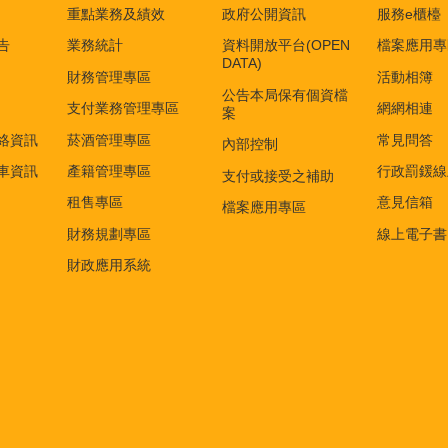
重點業務及績效
政府公開資訊
服務e櫃檯
告
業務統計
資料開放平台(OPEN
檔案應用專
DATA)
財務管理專區
活動相簿
公告本局保有個資檔
支付業務管理專區
網網相連
案
絡資訊
菸酒管理專區
常見問答
內部控制
車資訊
產籍管理專區
行政罰鍰線
支付或接受之補助
租售專區
意見信箱
檔案應用專區
財務規劃專區
線上電子書
財政應用系統