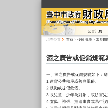
:::
公告訊息
:::
現在位置
首頁
>
便民服務
>
常見問
酒之廣告或促銷規範
一、酒之廣告或促銷規範如下：應
1.違背公共秩序或善良風俗。
2.鼓勵或提倡飲酒。
3.以兒童、少年為對象，或妨害
4.虛偽、誇張、捏造事實或易生