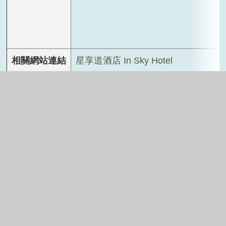
相關網站連結
星享道酒店 In Sky Hotel
交通運輸,財政稅務,公共建設
市府分類：
2025-10-01
2023-04-28
最後異動日期：
發布日期：
臺中市政府財政局
7552
發布單位：
點閱次數：