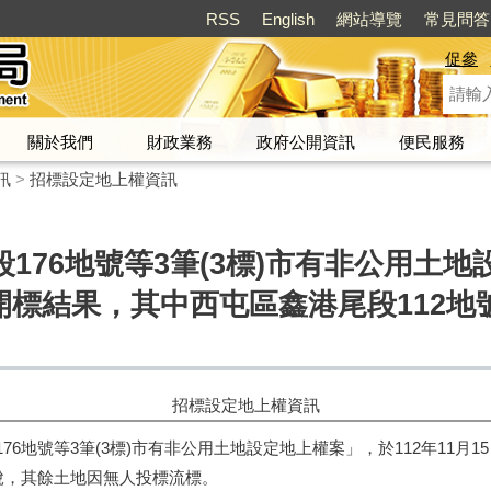
RSS
English
網站導覽
常見問答
促參
關於我們
財政業務
政府公開資訊
便民服務
訊
>
招標設定地上權資訊
176地號等3筆(3標)市有非公用土
公開開標結果，其中西屯區鑫港尾段112
。
招標設定地上權資訊
76地號等3筆(3標)市有非公用土地設定地上權案」，於112年11月
標脫，其餘土地因無人投標流標。