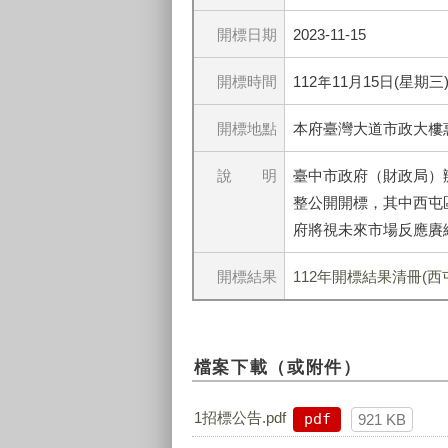
開標日期
2023-11-15
開標時間
112年11月15日(星期三
開標地點
本府臺灣大道市政大樓惠
說 明
臺中市政府（財政局）辦
整公開開標，其中西屯區
府將視未來市場反應賡
開標結果
112年開標結果清冊(西屯)
檔案下載（或附件）
1招標公告.pdf
pdf
921 KB