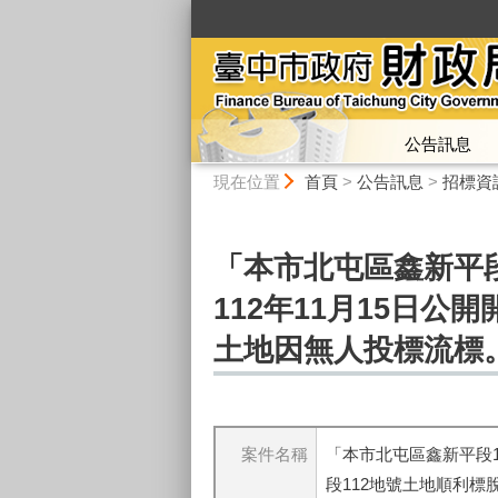
:::
公告訊息
:::
現在位置
首頁
>
公告訊息
>
招標資
「本市北屯區鑫新平段
112年11月15日
土地因無人投標流標
案件名稱
「本市北屯區鑫新平段1
段112地號土地順利