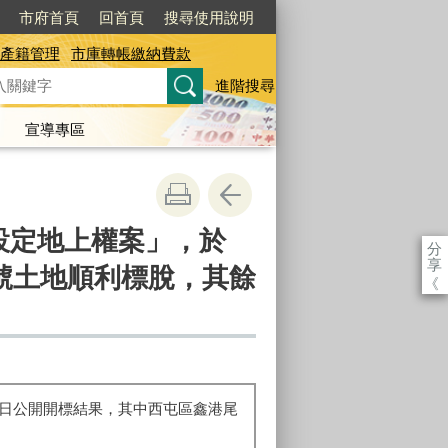
市府首頁
回首頁
搜尋使用說明
產籍管理
市庫轉帳繳納費款
進階搜尋
宣導專區
地設定地上權案」，於
分
享
地號土地順利標脫，其餘
《
15日公開開標結果，其中西屯區鑫港尾