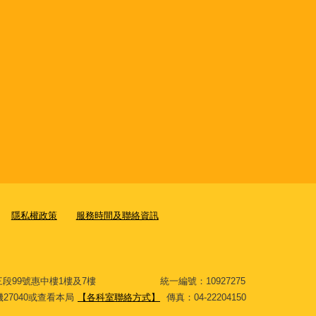
隱私權政策
服務時間及聯絡資訊
大道三段99號惠中樓1樓及7樓 統一編號：10927275
分機27040或查看本局
【各科室聯絡方式】
傳真：04-22204150