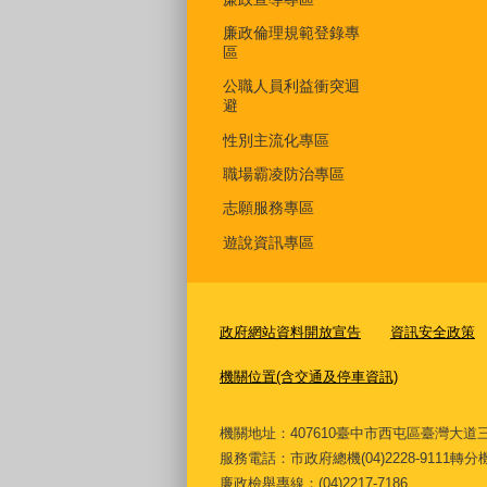
廉政倫理規範登錄專
區
公職人員利益衝突迴
避
性別主流化專區
職場霸凌防治專區
志願服務專區
遊說資訊專區
政府網站資料開放宣告
資訊安全政策
機關位置(含交通及停車資訊)
機關地址：407610臺中市西屯區臺灣
服務電話
：市政府總機(04)2228-9111轉
廉政檢舉專線：(04)2217-7186