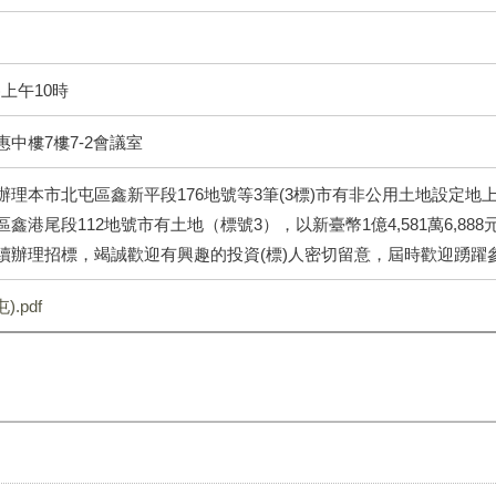
)上午10時
中樓7樓7-2會議室
理本市北屯區鑫新平段176地號等3筆(3標)市有非公用土地設定地上權
鑫港尾段112地號市有土地（標號3），以新臺幣1億4,581萬6,8
續辦理招標，竭誠歡迎有興趣的投資(標)人密切留意，屆時歡迎踴躍
.pdf