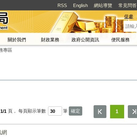
RSS
English
網站導覽
常見問答
促參
關於我們
財政業務
政府公開資訊
便民服務
務專區
1/1
頁，
每頁顯示筆數
筆
1
訊網