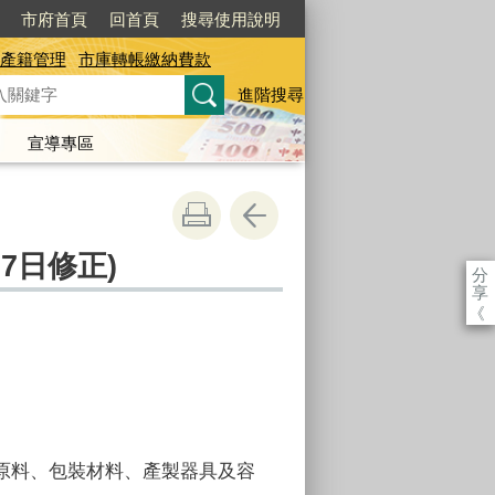
市府首頁
回首頁
搜尋使用說明
產籍管理
市庫轉帳繳納費款
進階搜尋
宣導專區
7日修正)
分
享
《
原料、包裝材料、產製器具及容