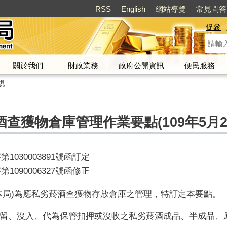
RSS
English
網站導覽
常見問答
促參
關於我們
財政業務
政府公開資訊
便民服務
規
查獲物倉庫管理作業要點(109年5月2
1030003891號函訂定
1090006327號函修正
本局)為應私劣菸酒查獲物存放倉庫之管理，特訂定本要點。
留、沒入、代為保管扣押或沒收之私劣菸酒成品、半成品、