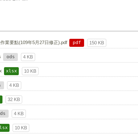
點(109年5月27日修正).pdf
pdf
150 KB
s
ods
4 KB
x
xlsx
10 KB
s
4 KB
32 KB
ds
4 KB
lsx
10 KB